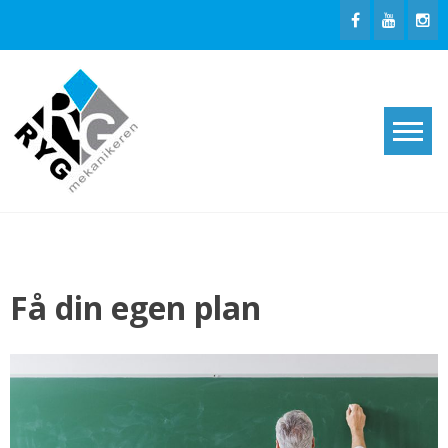
Skip
to
content
Rygmekanikeren
massage og
akupunktur i
Haderslev
Få din egen plan